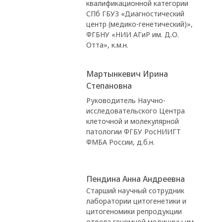
квалификационной категории
СПб ГБУЗ «Диагностический
центр (медико-генетический)»,
ФГБНУ «НИИ АГиР им. Д.О.
Отта», к.м.н.
Мартынкевич Ирина
Степановна
Руководитель Научно-
исследовательского Центра
клеточной и молекулярной
патологии ФГБУ РосНИИГТ
ФМБА России, д.б.н.
Пендина Анна Андреевна
Старший научный сотрудник
лаборатории цитогенетики и
цитогеномики репродукции
отдела геномной медицины им.