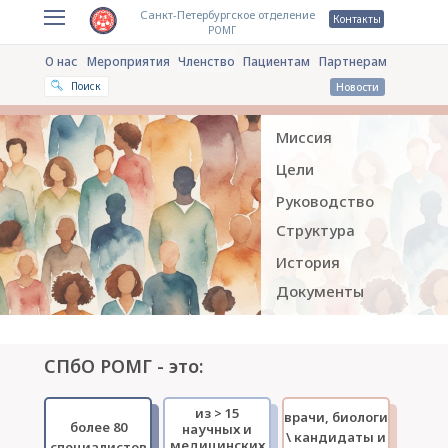
Санкт-Петербургское отделение
Контакты
РОМГ
О нас
Мероприятия
Членство
Пациентам
Партнерам
Поиск
Новости
Миссия
Цели
Руководство
Структура
История
Документы
СПбО РОМГ - это:
из > 15
врачи, биологи
более 80
научных и
\ кандидаты и
медицинских
специалистов